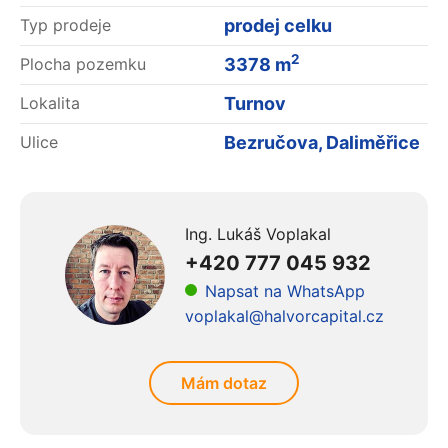
prodej celku
Typ prodeje
2
3378 m
Plocha pozemku
Turnov
Lokalita
Bezručova, Daliměřice
Ulice
Ing. Lukáš Voplakal
+420 777 045 932
Napsat na WhatsApp
voplakal@halvorcapital.cz
Mám dotaz