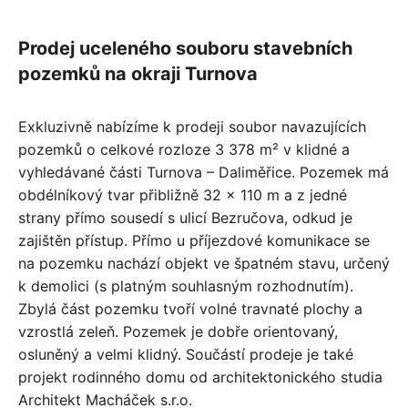
Prodej uceleného souboru stavebních
pozemků na okraji Turnova
Exkluzivně nabízíme k prodeji soubor navazujících
pozemků o celkové rozloze 3 378 m² v klidné a
vyhledávané části Turnova – Daliměřice. Pozemek má
obdélníkový tvar přibližně 32 × 110 m a z jedné
strany přímo sousedí s ulicí Bezručova, odkud je
zajištěn přístup. Přímo u příjezdové komunikace se
na pozemku nachází objekt ve špatném stavu, určený
k demolici (s platným souhlasným rozhodnutím).
Zbylá část pozemku tvoří volné travnaté plochy a
vzrostlá zeleň. Pozemek je dobře orientovaný,
osluněný a velmi klidný. Součástí prodeje je také
projekt rodinného domu od architektonického studia
Architekt Macháček s.r.o.