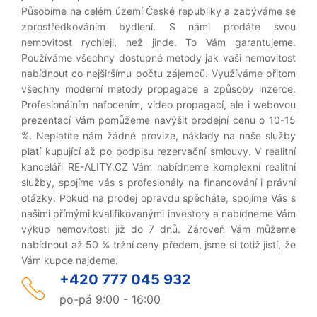
Působíme na celém území České republiky a zabýváme se
zprostředkováním bydlení. S námi prodáte svou
nemovitost rychleji, než jinde. To Vám garantujeme.
Používáme všechny dostupné metody jak vaši nemovitost
nabídnout co nejširšímu počtu zájemců. Využíváme přitom
všechny moderní metody propagace a způsoby inzerce.
Profesionálním nafocením, video propagací, ale i webovou
prezentací Vám pomůžeme navýšit prodejní cenu o 10-15
%. Neplatíte nám žádné provize, náklady na naše služby
platí kupující až po podpisu rezervační smlouvy. V realitní
kanceláři RE-ALITY.CZ Vám nabídneme komplexní realitní
služby, spojíme vás s profesionály na financování i právní
otázky. Pokud na prodej opravdu spěcháte, spojíme Vás s
našimi přímými kvalifikovanými investory a nabídneme Vám
výkup nemovitosti již do 7 dnů. Zároveň Vám můžeme
nabídnout až 50 % tržní ceny předem, jsme si totiž jistí, že
Vám kupce najdeme.
+420 777 045 932
po-pá 9:00 - 16:00