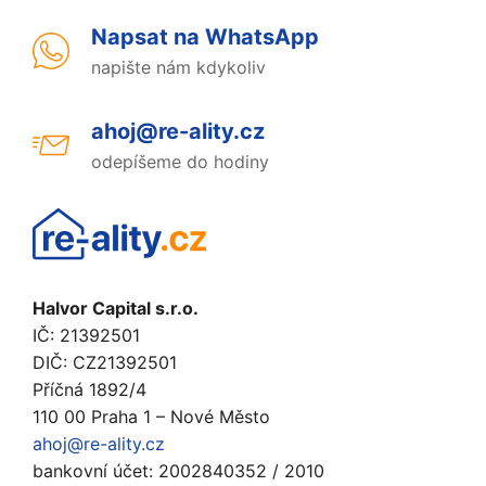
Napsat na WhatsApp
napište nám kdykoliv
ahoj@re-ality.cz
odepíšeme do hodiny
Halvor Capital s.r.o.
IČ: 21392501
DIČ: CZ21392501
Příčná 1892/4
110 00 Praha 1 – Nové Město
ahoj@re-ality.cz
bankovní účet: 2002840352 / 2010